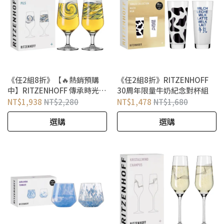
《任2組8折》【🔥熱銷預購
《任2組8折》RITZENHOFF
中】RITZENHOFF 傳承時光系
30周年限量牛奶紀念對杯組
列皮爾森啤酒對杯組 生命之水
NT$1,938
NT$2,280
NT$1,478
NT$1,680
選購
選購