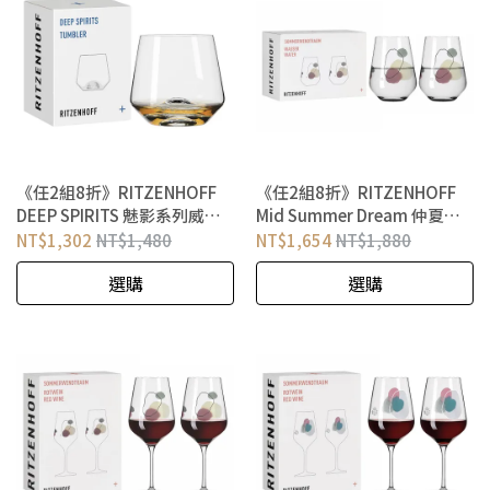
《任2組8折》RITZENHOFF
《任2組8折》RITZENHOFF
DEEP SPIRITS 魅影系列威士
Mid Summer Dream 仲夏夜
忌酒杯 雪晶冰屋
之夢系列 紫色夢幻水酒對杯
NT$1,302
NT$1,480
NT$1,654
NT$1,880
選購
選購