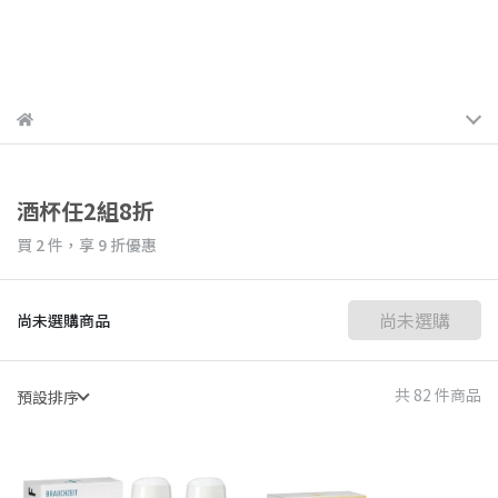
酒杯任2組8折
買 2 件，
享
9
折優惠
尚未選購
尚未選購商品
共 82 件商品
預設排序