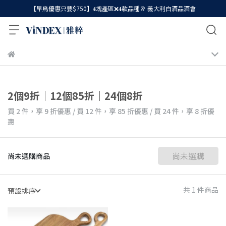
【早鳥優惠只要$750】𝟒塊產區❌𝟒款品種🥂 義大利白酒品酒會
2個9折｜12個85折｜24個8折
買 2 件，
享
9
折優惠
/
買 12 件，
享
85
折優惠
/
買 24 件，
享
8
折優
惠
尚未選購
尚未選購商品
共 1 件商品
預設排序