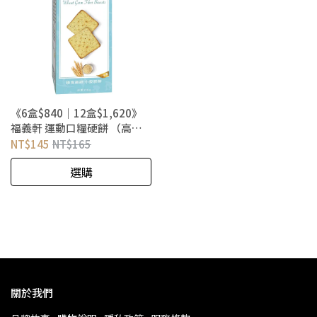
《6盒$840｜12盒$1,620》
福義軒 運動口糧硬餅 （高纖
胚芽口糧硬餅）210g－效期
NT$145
NT$165
至2027.08.18
選購
關於我們