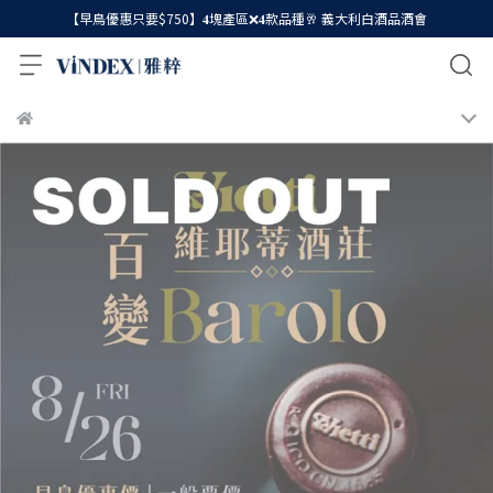
【早鳥優惠只要$750】𝟒塊產區❌𝟒款品種🥂 義大利白酒品酒會