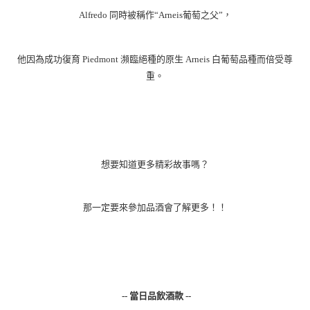
Alfredo
同時被稱作“
Arneis
葡萄之父”，
他因為成功復育
Piedmont
瀕臨絕種的原生
Arneis
白葡萄品種而倍受尊
重。
想要知道更多精彩故事嗎？
那一定要來參加品酒會了解更多！！
--
當日品飲酒款
--