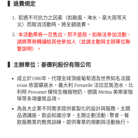
▍退費規定
若遇不可抗力之因素（如颱風、淹水、豪大雨等天
災）而取消活動時，將全額退費。
本活動票券一旦售出，恕不退款。如無法參加活動，
請將票券轉讓給其他參加人（並請主動與主辦單位聯
繫說明）。
▍主辦單位：泰德利股份有限公司
成立於1986年，代理全球頂級葡萄酒及世界知名法國
evian 依雲礦泉水、義大利 Ferrarelle 法拉蕊氣泡水、比
利時 Provamel 樸悅生機植物奶、德國 Melitta 美樂家咖
啡等多項優質品項。
為各大企業不同需求提供客製化的設計與服務，主題
品酒講座、飲品知識分享、主題企劃活動 / 聚會、餐
飲服務業的教育訓練，提供專業的規劃與活動執行。