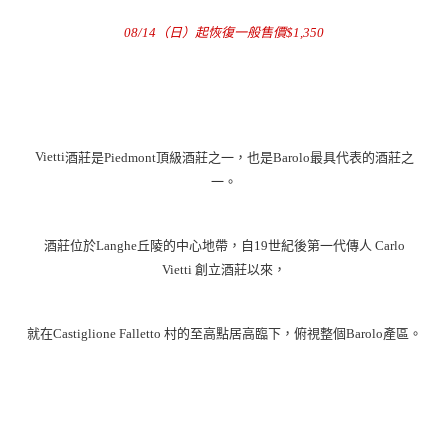
08/14（日）起恢復一般售價$1,350
Vietti
酒莊是
Piedmont
頂級酒莊之一，也是
Barolo
最具代表的酒莊之
一。
酒莊位於
Langhe
丘陵的中心地帶，自
19
世紀後第一代傳人
Carlo
Vietti
創立酒莊以來，
就在
Castiglione Falletto
村的至高點居高臨下，俯視整個
Barolo
產區。