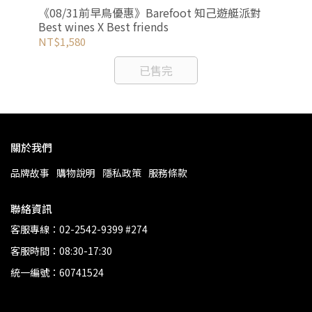
《08/31前早鳥優惠》Barefoot 知己遊艇派對
精
酒會
Best wines X Best friends
An
NT$1,580
NT
已售完
關於我們
品牌故事
購物說明
隱私政策
服務條款
聯絡資訊
客服專線：02-2542-9399 #274
客服時間：08:30-17:30
統一編號：60741524