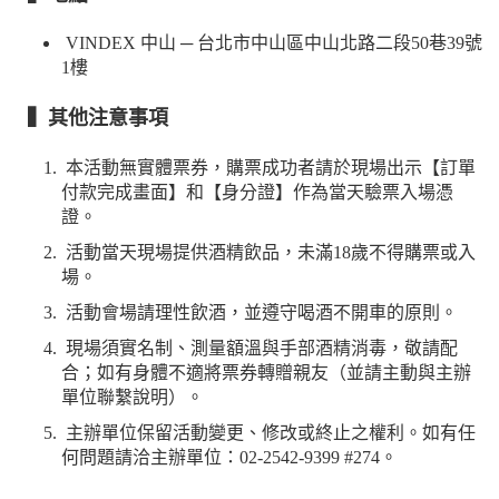
VINDEX 中山 ─ 台北市中山區中山北路二段50巷39號
1樓
▍其他注意事項
本活動無實體票券，購票成功者請於現場出示【訂單
付款完成畫面】和【身分證】作為當天驗票入場憑
證。
活動當天現場提供酒精飲品，未滿18歲不得購票或入
場。
活動會場請理性飲酒，並遵守喝酒不開車的原則。
現場須實名制、測量額溫與手部酒精消毒，敬請配
合；如有身體不適將票券轉贈親友（並請主動與主辦
單位聯繫說明）。
主辦單位保留活動變更、修改或終止之權利。如有任
何問題請洽主辦單位：02-2542-9399 #274。