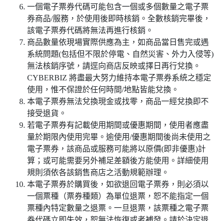
一個電子票券代碼可能包含一個或多個數量之電子票
券商品/服務，於使用後即時核銷。全數核銷完畢後，
該電子票券代碼將無法再進行核銷。
商品數量依現場實際供應為主，如商品當日售完或遇
系統問題(包括但不限於停電、自然災害、外力入侵等)
無法核銷序號，請逕向商店反映或擇日再行兌換。
CYBERBIZ 將盡最大努力維持本電子票券系統之穩定
使用，惟不保證於任何時間/地點皆能兌換。
本電子票券無法兌換現金或找零，商品一經兌換即不
接受退貨。
若電子票券有記載使用期間或優惠期間，使用者應盡
量於期限內使用完畢。逾使用/優惠期間後尚未使用之
電子票券，該商品或服務可能將以原價(即非優惠)計
算；或可能需要另外補足差額後方能使用。詳細使用
規則須依各該銷售商店之活動規範辦理。
本電子票券於購買後，如欲退回電子票券，則必須以
一個票種（票券種類）為單位退票，恕不能指定一個
票種內特定數量之退票。一旦退票，該票種之電子票
券代碼立即失效，恕無法恢復或者補發。請於決定退