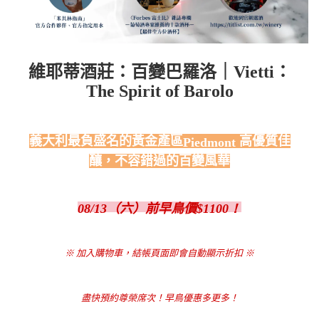
維耶蒂酒莊：百變巴羅洛｜Vietti：
The Spirit of Barolo
義大利最負盛名的黃金產區
高優質佳
Piedmont
釀，不容錯過的百變風華
08/13（六）前早鳥價
$1100
！
※ 加入購物車，結帳頁面即會自動顯示折扣
※
盡快預約尊榮席次！早鳥
優惠多更多！