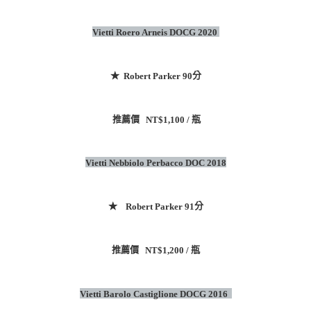
Vietti Roero Arneis DOCG 2020
★
分
Robert Parker 90
推薦價
瓶
NT$1,100 /
Vietti Nebbiolo Perbacco DOC 2018
★
分
Robert Parker 91
推薦價
瓶
NT$1,200 /
Vietti Barolo Castiglione DOCG 2016