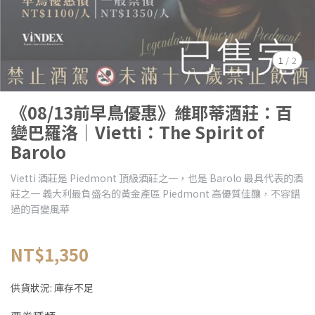
1
/
2
《08/13前早鳥優惠》維耶蒂酒莊：百
變巴羅洛｜Vietti：The Spirit of
Barolo
Vietti 酒莊是 Piedmont 頂級酒莊之一，也是 Barolo 最具代表的酒
莊之一 義大利最負盛名的黃金產區 Piedmont 高優質佳釀，不容錯
過的百變風華
NT$1,350
供貨狀況:
庫存不足