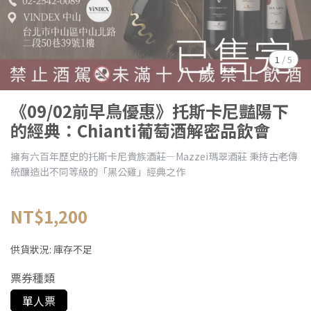
1
/
5
《09/02前早鳥優惠》托斯卡尼豔陽下
的經典：Chianti葡萄酒解密品飲會
擁有六百年歷史的托斯卡尼貴族酒莊—Mazzei瑪翠酒莊 秉持古老傳
統釀造出不同等級的「黑公雞」經典之作
NT$1,200
供貨狀況:
庫存不足
票券種類
單人票