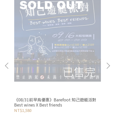
《08/31前早鳥優惠》Barefoot 知己遊艇派對
《
Best wines X Best friends
｜Vi
NT$1,580
NT