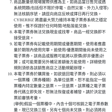
商品數量依現場實際供應為主，如商品當日售完或遇
系統問題(包括但不限於停電、自然災害、外力入侵等)
無法核銷序號，請逕向商店反映或擇日再行兌換。
CYBERBIZ 將盡最大努力維持本電子票券系統之穩定
使用，惟不保證於任何時間/地點皆能兌換。
本電子票券無法兌換現金或找零，商品一經兌換即不
接受退貨。
若電子票券有記載使用期間或優惠期間，使用者應盡
量於期限內使用完畢。逾使用/優惠期間後尚未使用之
電子票券，該商品或服務可能將以原價(即非優惠)計
算；或可能需要另外補足差額後方能使用。詳細使用
規則須依各該銷售商店之活動規範辦理。
本電子票券於購買後，如欲退回電子票券，則必須以
一個票種（票券種類）為單位退票，恕不能指定一個
票種內特定數量之退票。一旦退票，該票種之電子票
券代碼立即失效，恕無法恢復或者補發。請於決定退
票前審慎考量。
[舉例]假設一個票種中，內含十個可核銷之電子票券數
量，現已兌換三個，另有七個尚未兌換。則必須將尚