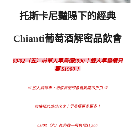
托斯卡尼豔陽下的經典
Chianti
葡萄酒解密品飲會
09/02（五）前單人早鳥價
$990
！雙人早鳥
價
只
要
$1900！
※ 加入購物車，結帳頁面即會自動顯示折扣
※
！
早鳥
優惠多更多！
盡快預約尊榮席次
09/03（六）起恢復一般售價$1,200