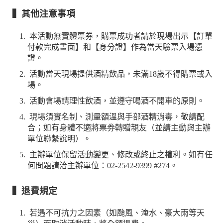
▍其他注意事項
本活動無實體票券，購票成功者請於現場出示【訂單
付款完成畫面】和【身分證】作為當天驗票入場憑
證。
活動當天現場提供酒精飲品，未滿18歲不得購票或入
場。
活動會場請理性飲酒，並遵守喝酒不開車的原則。
現場須實名制、測量額溫與手部酒精消毒，敬請配
合；如有身體不適將票券轉贈親友（並請主動與主辦
單位聯繫說明）。
主辦單位保留活動變更、修改或終止之權利。如有任
何問題請洽主辦單位：02-2542-9399 #274。
▍退費規定
若遇不可抗力之因素（如颱風、淹水、豪大雨等天