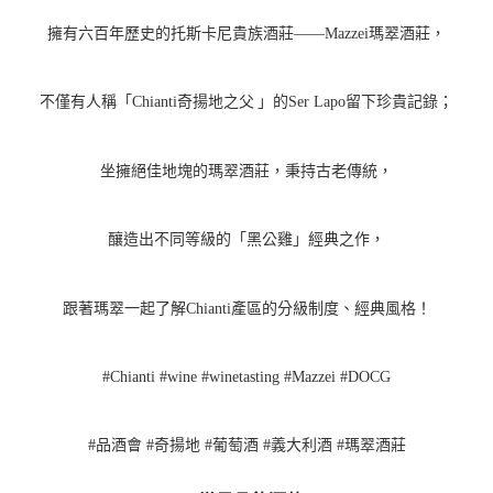
擁有六百年歷史的托斯卡尼貴族酒莊
——Mazzei
瑪翠酒莊，
不僅有人稱「
Chianti
奇揚地之父
」的
Ser Lapo
留下珍貴記錄；
坐擁絕佳地塊的瑪翠酒莊，秉持古老傳統，
釀造出不同等級的「黑公雞」經典之作，
跟著瑪翠一起了解
Chianti
產區的分級制度、經典風格！
#Chianti #wine #winetasting #Mazzei #DOCG
#
品酒會
#
奇揚地
#
葡萄酒
#
義大利酒
#
瑪翠酒莊