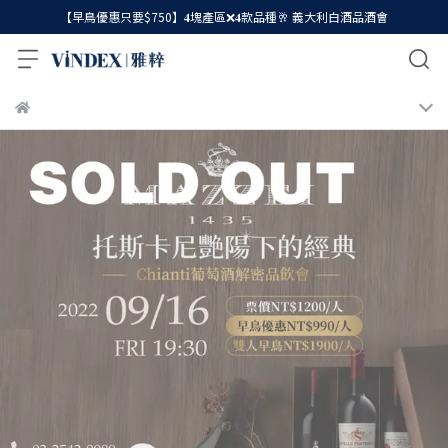
【早鳥優惠只要$750】𝟒塊產區❌𝟒款品種🥂 義大利白酒品酒會