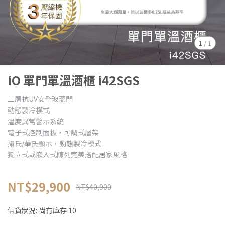
1
/
1
iO 單門單溫酒櫃 i42SGS
三層抗UV安全玻璃門
動態製冷模式
溫度異常警示系統
電子式控制面板，可調式層架
攝氏/華氏顯示，動態製冷模式
獨立式或嵌入式陳列完美搭配居家風格
NT$29,900
NT$40,900
供貨狀況:
尚有庫存 10