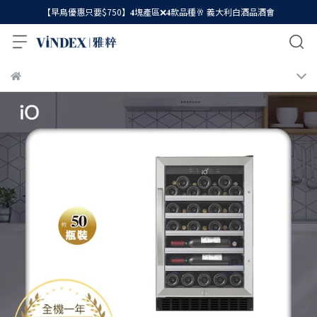
【早鳥優惠只要$750】𝟒塊產區❌𝟒款品種🥂 義大利白酒品酒會