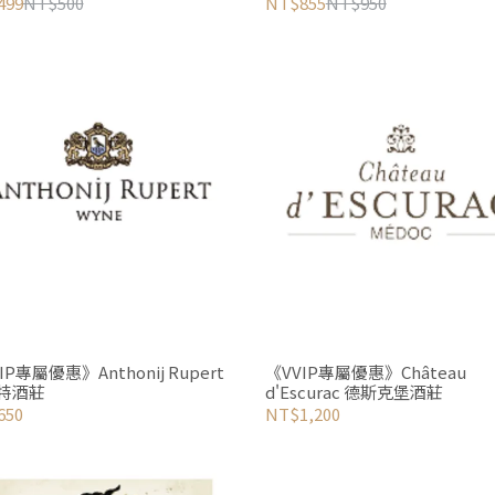
紀念瓶（750ml / 玻璃單瓶）
499
NT$500
NT$855
NT$950
IP專屬優惠》Anthonij Rupert
《VVIP專屬優惠》Château
特酒莊
d'Escurac 德斯克堡酒莊
650
NT$1,200