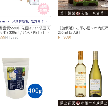
 evian -「米其林指南」官方合作夥
伴、官方指定用水
驚喜價$599》法國 evian 依雲天
《加價購》石頭小屋卡本內紅
 ( 220ml / 24入 / PET )｜日
250ml 四入組
輕巧瓶
599
NT$720
NT$680