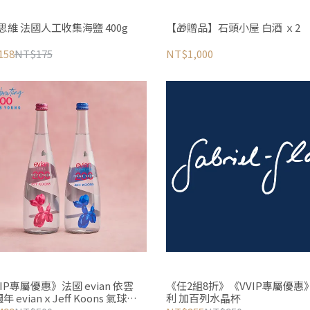
自然思維 法國人工收集海鹽 400g
【🎁贈品】石頭小屋 白酒 ｘ2
158
NT$175
NT$1,000
IP專屬優惠》法國 evian 依雲
《任2組8折》《VVIP專屬優惠
週年 evianｘJeff Koons 氣球狗
利 加百列水晶杯