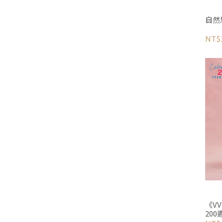
NT$
《VV
200