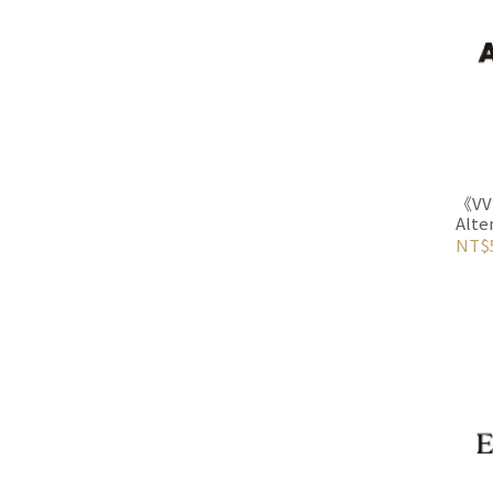
《VV
Alt
NT$