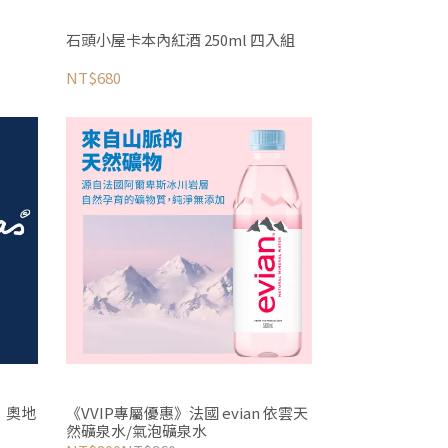
石頭小屋卡本內紅酒 250ml 四入組
NT$680
》奧地
《VVIP專屬優惠》法國 evian 依雲天
然礦泉水/氣泡礦泉水