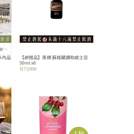
/18
要220
多內品
【🎁贈品】黑樽 蘇格蘭調和威士忌
50ml x6
NT$999