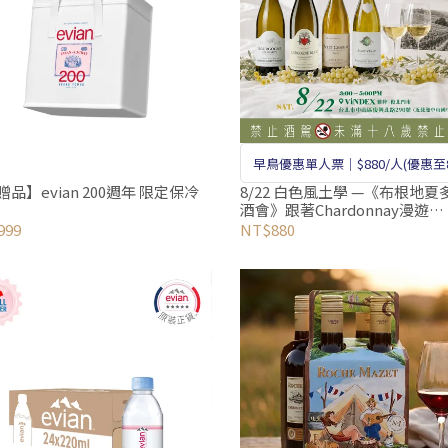
早鳥優惠單人票｜$880/人(優惠至8
止 原價1380/人) 🍷佳釀美酒1杯只
贈品】evian 200週年 限定保冷
8/22 白色風土學 —《布根地夏
酒會》跟著Chardonnay漫遊
元
Burgundy🥂
999
NT$880