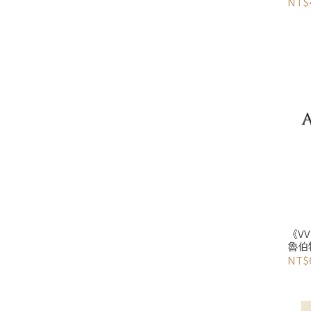
限量
NT$
《VV
魯伯
NT$