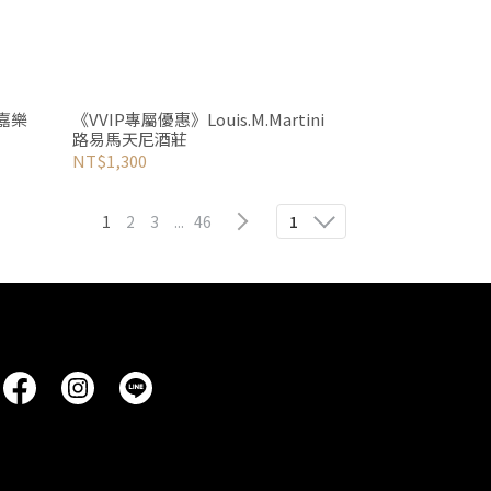
 嘉樂
《VVIP專屬優惠》Louis.M.Martini
路易馬天尼酒莊
NT$1,300
1
2
3
...
46
1