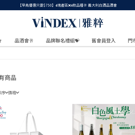
【早鳥優惠只要$750】𝟒塊產區❌𝟒款品種🥂 義大利白酒品酒會

品酒會🥂
品牌聯名禮組💝
舊會員登入
門
有商品
排序
價格