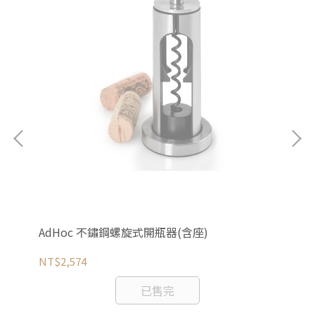
熱
AdHoc 不鏽鋼螺旋式開瓶器(含座)
A
NT$2,574
NT
已售完