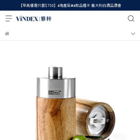
【早鳥優惠只要$750】𝟒塊產區❌𝟒款品種🥂 義大利白酒品酒會