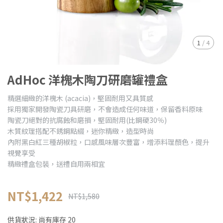
1
/
4
AdHoc 洋槐木陶刀研磨罐禮盒
精選細緻的洋槐木 (acacia)，堅固耐用又具質感
採用獨家開發陶瓷刀具研磨，不會造成任何味道，保留香料原味
陶瓷刀絕對的抗腐蝕和磨損，堅固耐用(比鋼硬30％)
木質紋理搭配不銹鋼點綴，迷你精緻，造型時尚
內附黑白紅三種胡椒粒，口感風味層次豐富，增添料理顏色，提升
視覺享受
精緻禮盒包裝，送禮自用兩相宜
NT$1,422
NT$1,580
供貨狀況:
尚有庫存 20