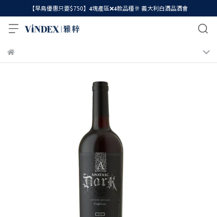
【早鳥優惠只要$750】𝟒塊產區❌𝟒款品種🥂 義大利白酒品酒會