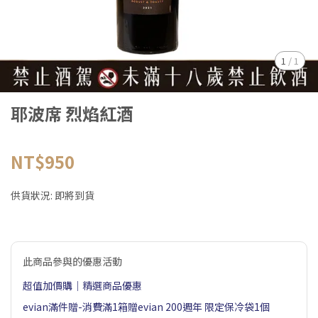
1
/
1
耶波席 烈焰紅酒
NT$950
供貨狀況:
即將到貨
此商品參與的優惠活動
超值加價購｜精選商品優惠
evian滿件贈-消費滿1箱贈evian 200週年 限定保冷袋1個