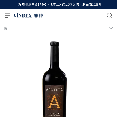
【早鳥優惠只要$750】𝟒塊產區❌𝟒款品種🥂 義大利白酒品酒會