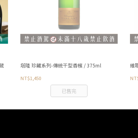
葳
塔隆 珍藏系列-傳統干型香檳 / 375ml
維
NT$1,450
NT$
已售完