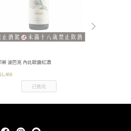
耶蒂 波巴克 內比歐露紅酒
瑪翠 菲利浦 紅
1,450
NT$2,100
已售完