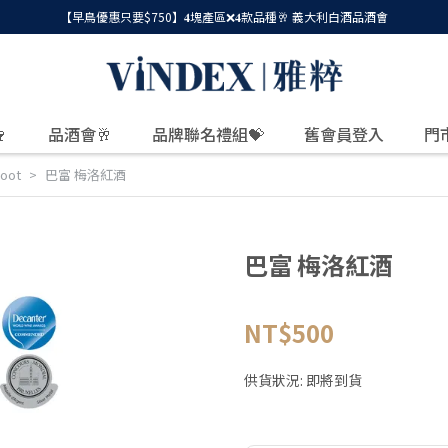
【早鳥優惠只要$750】𝟒塊產區❌𝟒款品種🥂 義大利白酒品酒會

品酒會🥂
品牌聯名禮組💝
舊會員登入
門
oot
巴富 梅洛紅酒
巴富 梅洛紅酒
NT$500
供貨狀況:
即將到貨