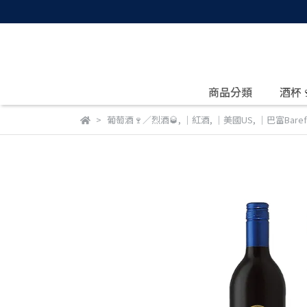
商品分類
酒杯
葡萄酒🍷／烈酒🥃
,
｜紅酒
,
｜美國US
,
｜巴富Baref