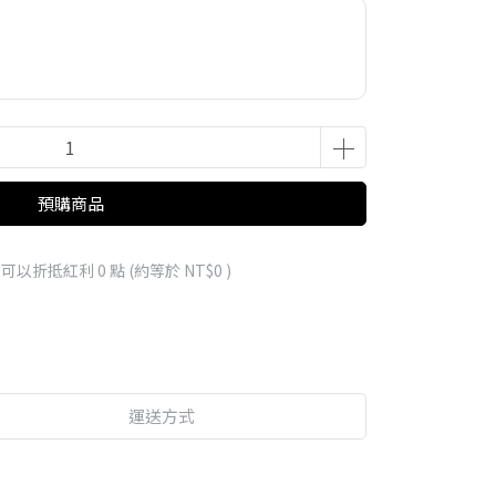
預購商品
 」可以折抵紅利
0
點 (約等於
NT$0
)
運送方式