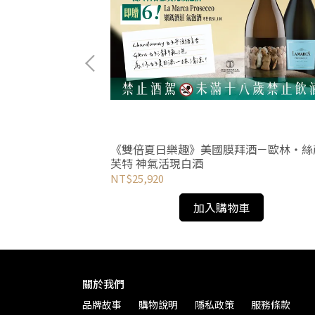
《雙倍夏日樂趣》美國膜拜酒－歐林‧絲
芙特 神氣活現白酒
NT$25,920
加入購物車
關於我們
品牌故事
購物說明
隱私政策
服務條款