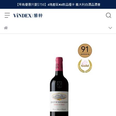
【早鳥優惠只要$750】𝟒塊產區❌𝟒款品種🥂 義大利白酒品酒會