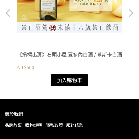
《損標出清》石頭小屋 夏多內白酒 / 慕斯卡白酒
維
NT$500
NT
加入購物車
關於我們
品牌故事
購物說明
隱私政策
服務條款