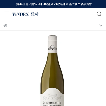
【早鳥優惠只要$750】𝟒塊產區❌𝟒款品種🥂 義大利白酒品酒會