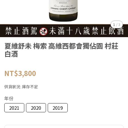
1
/
3
夏維舒未 梅索 高維西都會獨佔園 村莊
白酒
NT$3,800
供貨狀況:
庫存不足
年份
2021
2020
2019