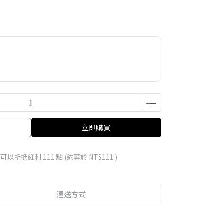
立即購買
 」可以折抵紅利
111
點 (約等於
NT$111
)
運送方式