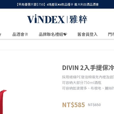
【早鳥優惠只要$750】𝟒塊產區❌𝟒款品種🥂 義大利白酒品酒會

品酒會🥂
品牌聯名禮組💝
舊會員登入
門
DIVIN 2入手提
採用絕緣PE發泡棉填充內裡及鋁
可容納大部分750ml酒瓶
可容納如波爾多、布根地、麗絲
NT$585
NT$650