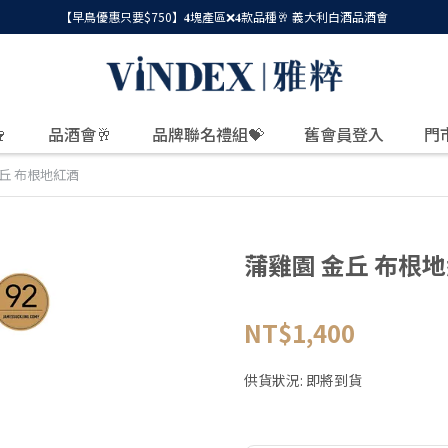
【早鳥優惠只要$750】𝟒塊產區❌𝟒款品種🥂 義大利白酒品酒會

品酒會🥂
品牌聯名禮組💝
舊會員登入
門
丘 布根地紅酒
蒲雞園 金丘 布根
NT$1,400
供貨狀況:
即將到貨