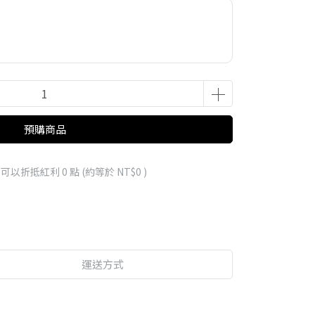
預購商品
 」可以折抵紅利
0
點 (約等於
NT$0
)
運送方式