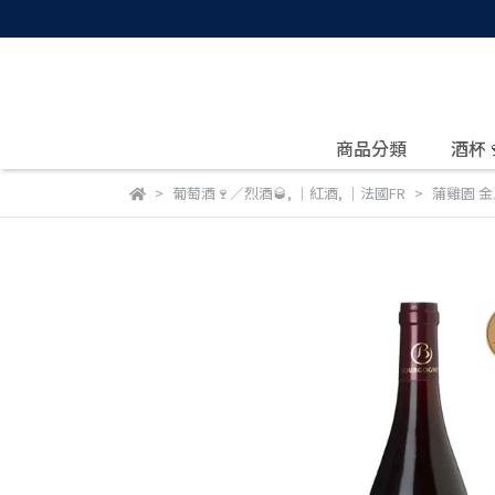
商品分類
酒杯
葡萄酒🍷／烈酒🥃
,
｜紅酒
,
｜法國FR
蒲雞園 金