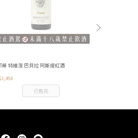
耶蒂 特維涅 巴貝拉 阿斯提紅酒
維耶蒂 斯卡涅 
1,450
NT$3,100
已售完