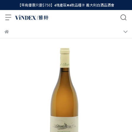
【早鳥優惠只要$750】𝟒塊產區❌𝟒款品種🥂 義大利白酒品酒會