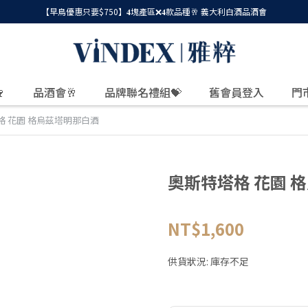
【早鳥優惠只要$750】𝟒塊產區❌𝟒款品種🥂 義大利白酒品酒會

品酒會🥂
品牌聯名禮組💝
舊會員登入
門
格 花園 格烏茲塔明那白酒
奧斯特塔格 花園 
NT$1,600
供貨狀況:
庫存不足