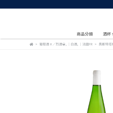
商品分類
酒杯
葡萄酒🍷／烈酒🥃
,
｜白酒
,
｜法國FR
奧斯特塔