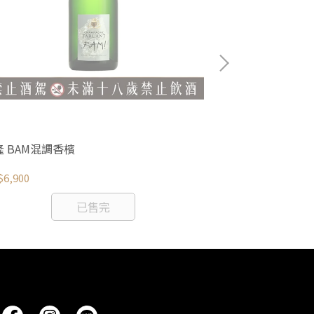
隆 BAM混調香檳
塔隆 安檀酩釀 
檳
6,900
NT$12,600
已售完