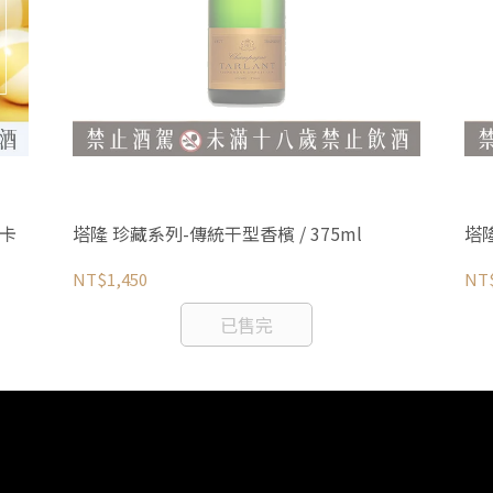
斯卡
塔隆 珍藏系列-傳統干型香檳 / 375ml
塔
NT$1,450
NT$
已售完