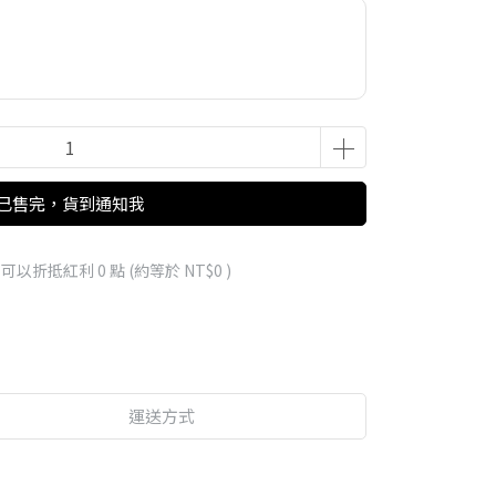
已售完，貨到通知我
 」可以折抵紅利
0
點 (約等於
NT$0
)
運送方式