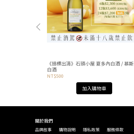
/ 非接枝夏多內香
《損標出清》石頭小屋 夏多內白酒 / 慕
白酒
NT$500
加入購物車
關於我們
品牌故事
購物說明
隱私政策
服務條款