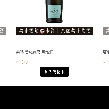
樂鎷 普羅賽克 氣泡酒
塔
NT$1,100
NT$
加入購物車