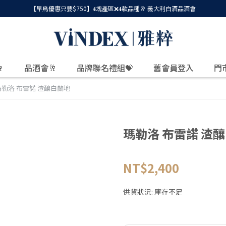
【早鳥優惠只要$750】𝟒塊產區❌𝟒款品種🥂 義大利白酒品酒會

品酒會🥂
品牌聯名禮組💝
舊會員登入
門
瑪勒洛 布雷諾 渣釀白蘭地
瑪勒洛 布雷諾 渣
NT$2,400
供貨狀況:
庫存不足