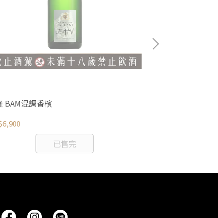
隆 BAM混調香檳
維耶蒂 慕斯卡艾斯
6,900
NT$530
已售完