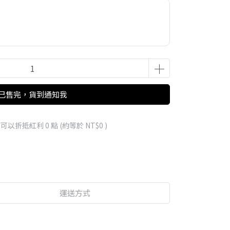
已售完，貨到通知我
 」可以折抵紅利
0
點 (約等於
NT$0
)
運送方式