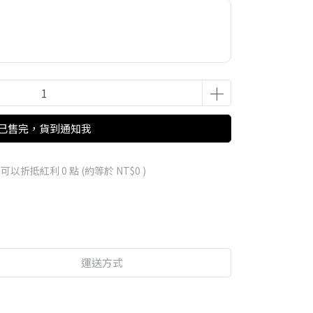
已售完，貨到通知我
 」可以折抵紅利
0
點 (約等於
NT$0
)
運送方式