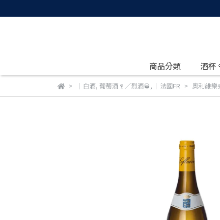
商品分類
酒杯
｜白酒
,
葡萄酒🍷／烈酒🥃
,
｜法國FR
奧利維樂