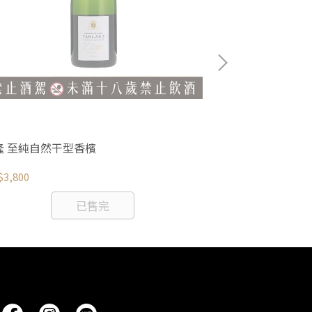
隆 至純自然干型香檳
維耶蒂 慕斯卡艾斯
3,800
NT$530
已售完