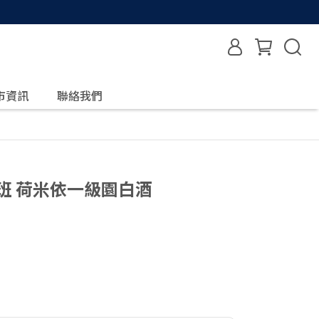
市資訊
聯絡我們
班 荷米依一級園白酒