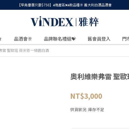
【早鳥優惠只要$750】𝟒塊產區❌𝟒款品種🥂 義大利白酒品酒會

品酒會🥂
品牌聯名禮組💝
舊會員登入
門
弗雷 聖歐班 荷米依一級園白酒
奧利維樂弗雷 聖歐
NT$3,000
供貨狀況:
庫存不足