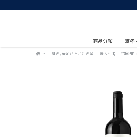
商品分類
酒杯
｜紅酒
,
葡萄酒🍷／烈酒🥃
,
｜義大利IT
,
｜畢旗利Picc