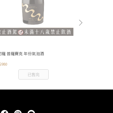
切羅 普羅賽克 年份氣泡酒
阿卡曼 皇家 羅
$980
NT$780
已售完