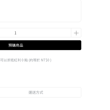
預購商品
 」可以折抵紅利
0
點 (約等於
NT$0
)
運送方式