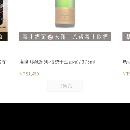
炙尊
塔隆 珍藏系列-傳統干型香檳 / 375ml
瑪
NT$1,450
NT
已售完