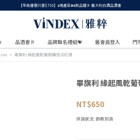
【早鳥優惠只要$750】𝟒塊產區❌𝟒款品種🥂 義大利白酒品酒會

品酒會🥂
品牌聯名禮組💝
舊會員登入
門
ini
畢旗利 緣起風乾葡萄釀造法紅酒
畢旗利 緣起風乾
NT$650
供貨狀況:
即將到貨