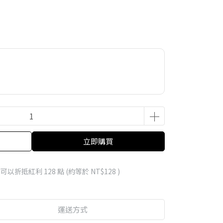
立即購買
 」可以折抵紅利
128
點 (約等於
NT$128
)
運送方式