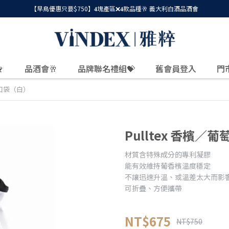
【早鳥優惠只要$750】𝟒塊產區❌𝟒款品種🥂 義大利白酒品酒會

品酒會🥂
品牌聯名禮組💝
舊會員登入
門
束口袋（白）
Pulltex 香檳
材質含特殊成分的專利凝膠
能有效維持葡香檳溫度穩定
不讓迅速升溫、或溫差太大而影
可折疊、方便攜帶
NT$675
NT$750