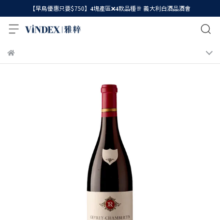
【早鳥優惠只要$750】𝟒塊產區❌𝟒款品種🥂 義大利白酒品酒會