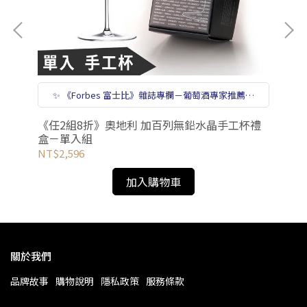
✨ 《Forbes 富士比》雜誌專欄－葡萄酒專家推薦的
十款酒杯【最佳全方位酒杯】
烈酒
《
《任2組8折》奧地利 加百列無鉛水晶手工杯禮
盒
盒－單入組
NT
NT$2,596
加入購物車
關於我們
品牌故事
購物說明
隱私政策
服務條款