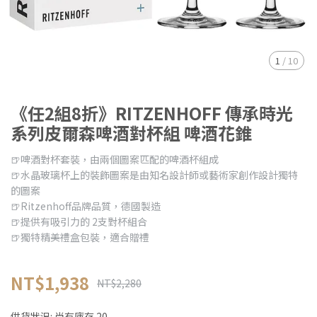
1
/
10
《任2組8折》RITZENHOFF 傳承時光
系列皮爾森啤酒對杯組 啤酒花錐
🍺啤酒對杯套裝，由兩個圖案匹配的啤酒杯組成
🍺水晶玻璃杯上的裝飾圖案是由知名設計師或藝術家創作設計獨特
的圖案
🍺Ritzenhoff品牌品質，德國製造
🍺提供有吸引力的 2支對杯組合
🍺獨特精美禮盒包裝，適合贈禮
NT$1,938
NT$2,280
供貨狀況:
尚有庫存 20