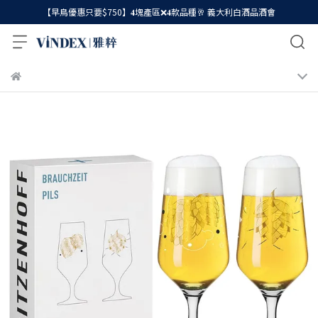
【早鳥優惠只要$750】𝟒塊產區❌𝟒款品種🥂 義大利白酒品酒會