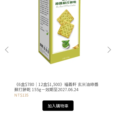
《6盒$780｜12盒$1,500》福義軒 玄米油綠醬
《6
蘇打餅乾 155g－效期至2027.06.24
餅
202
NT$135
NT
加入購物車