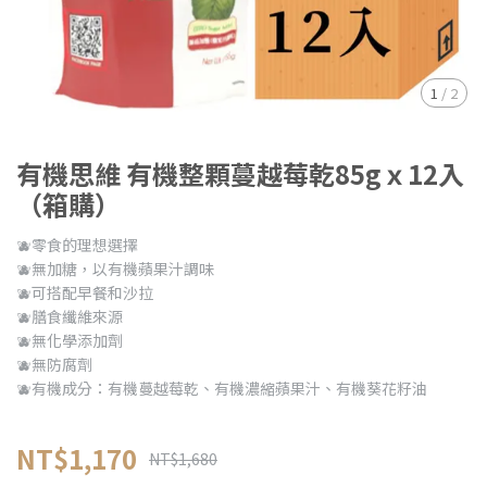
1
/
2
有機思維 有機整顆蔓越莓乾85gｘ12入
（箱購）
🫐零食的理想選擇
🫐無加糖，以有機蘋果汁調味
🫐可搭配早餐和沙拉
🫐膳食纖維來源
🫐無化學添加劑
🫐無防腐劑
🫐有機成分：有機蔓越莓乾、有機濃縮蘋果汁、有機葵花籽油
NT$1,170
NT$1,680