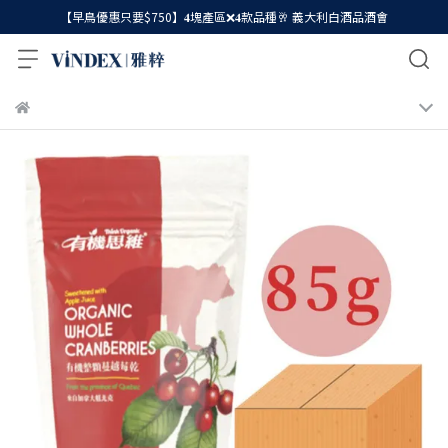
【早鳥優惠只要$750】𝟒塊產區❌𝟒款品種🥂 義大利白酒品酒會