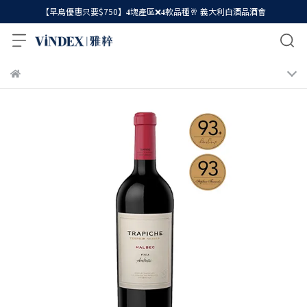
【早鳥優惠只要$750】𝟒塊產區❌𝟒款品種🥂 義大利白酒品酒會