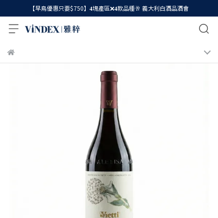
【早鳥優惠只要$750】𝟒塊產區❌𝟒款品種🥂 義大利白酒品酒會