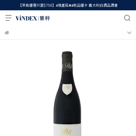
【早鳥優惠只要$750】𝟒塊產區❌𝟒款品種🥂 義大利白酒品酒會