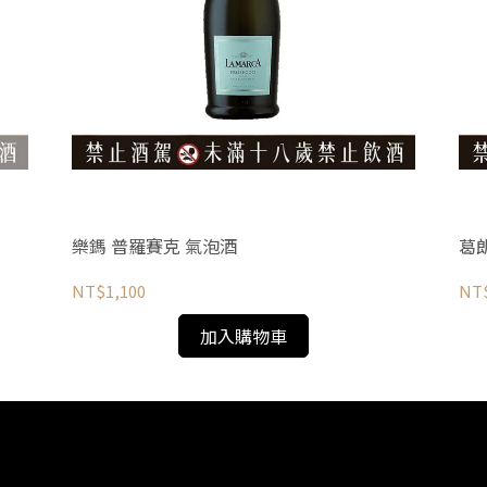
樂鎷 普羅賽克 氣泡酒
葛
NT$1,100
NT
加入購物車