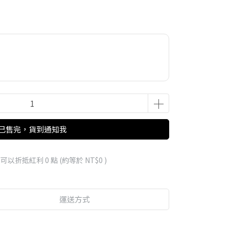
已售完，貨到通知我
 」可以折抵紅利
0
點 (約等於
NT$0
)
運送方式