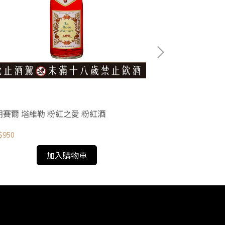
朗賽爾 塔維勒 粉紅之愛 粉紅酒
維耶蒂 斯卡涅
$950
NT$2,350
加入購物車