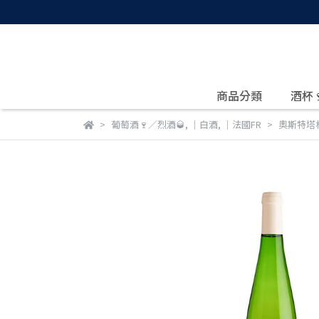
商品分類
酒杯
葡萄酒🍷／烈酒🥃
,
｜白酒
,
｜法國FR
奧斯特塔