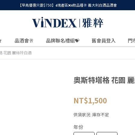
【早鳥優惠只要$750】𝟒塊產區❌𝟒款品種🥂 義大利白酒品酒會

品酒會🥂
品牌聯名禮組💝
舊會員登入
門
格 花園 麗絲玲白酒
奧斯特塔格 花園 
NT$1,500
供貨狀況:
庫存不足
年份