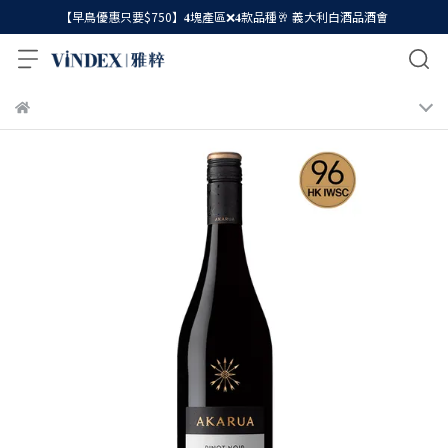
【早鳥優惠只要$750】𝟒塊產區❌𝟒款品種🥂 義大利白酒品酒會