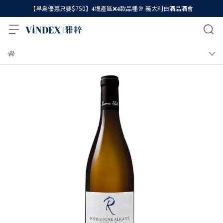
【早鳥優惠只要$750】𝟒塊產區❌𝟒款品種🥂 義大利白酒品酒會