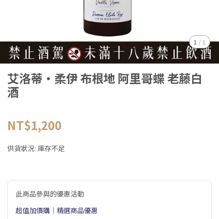
1
/
1
艾洛蒂·柔伊 布根地 阿里哥蝶 老藤白
酒
NT$1,200
供貨狀況:
庫存不足
此商品參與的優惠活動
超值加價購｜精選商品優惠