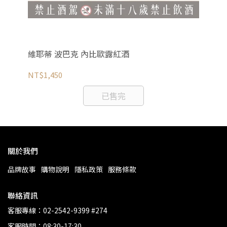
維耶蒂 波巴克 內比歐露紅酒
愛
NT$1,450
NT
已售完
關於我們
品牌故事
購物說明
隱私政策
服務條款
聯絡資訊
客服專線：02-2542-9399 #274
客服時間：08:30-17:30