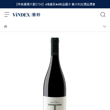
【早鳥優惠只要$750】𝟒塊產區❌𝟒款品種🥂 義大利白酒品酒會