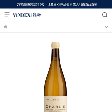
【早鳥優惠只要$750】𝟒塊產區❌𝟒款品種🥂 義大利白酒品酒會