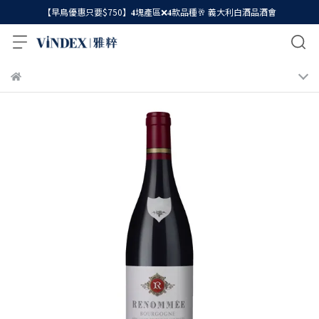
【早鳥優惠只要$750】𝟒塊產區❌𝟒款品種🥂 義大利白酒品酒會