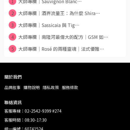
1
大師專欄｜Sauvignon Blanc⋯
2
大師專欄｜酒界流量王：為什麼 Shira⋯
3
大師專欄｜Sassicaia 與 Tig⋯
4
大師專欄｜南隆河最偉大的配方｜GSM 如⋯
5
大師專欄｜Rosé 的兩種靈魂｜法式優雅⋯
關於我們
品牌故事
購物說明
隱私政策
服務條款
聯絡資訊
客服專線：02-2542-9399 #274
客服時間：08:30-17:30
統一編號：60741524