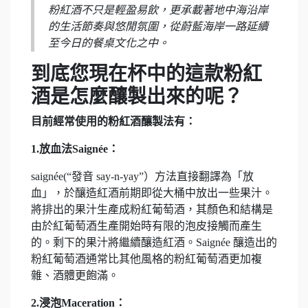
粉紅酒不只是輕盈易飲，更承載著地中海沿岸
的生活節奏與悠閒氛圍，從蔚藍海岸一路延續
至今日的餐桌文化之中。
到底您現在杯中的這款粉紅
酒是怎麼釀製出來的呢？
目前經常使用的粉紅酒釀製法有：
1.放血法Saignée：
saignée(“發音 say-n-yay”）方法直接翻譯為「放
血」，於釀造紅酒前期即從大桶中放出一些果汁。
將排出的果汁生產成粉紅葡萄酒，其顏色和結構是
由於紅葡萄酒生產開始時有限的泡皮接觸而產生
的。剩下的果汁將繼續釀造紅酒。Saignée 釀造出的
粉紅葡萄酒通常比其他風格的粉紅葡萄酒更加複
雜、酒體更飽滿。
2.浸泡Maceration：