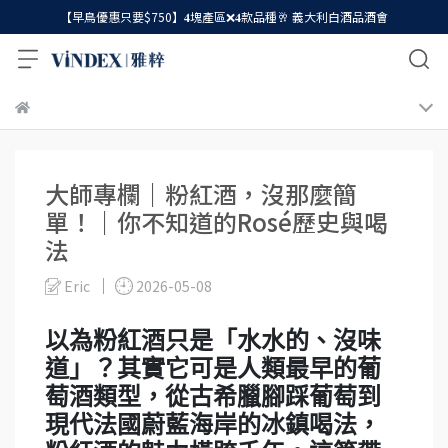
【早鳥優惠只要$750】𝟒塊產區❌𝟒款品種🥂 義大利白酒品酒會
大師專欄｜粉紅酒，沒那麼簡
單！｜你不知道的Rosé歷史與喝
法
Eric
2026-05-08
以為粉紅酒只是「水水的、沒味
道」？其實它可是人類最早的葡
萄酒類型，從古希臘腳踩葡萄到
現代法國蔚藍海岸的冰鎮喝法，