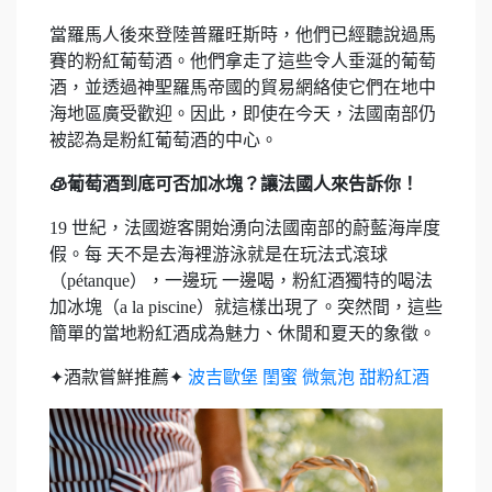
當羅馬人後來登陸普羅旺斯時，他們已經聽說過馬
賽的粉紅葡萄酒。他們拿走了這些令人垂涎的葡萄
酒，並透過神聖羅馬帝國的貿易網絡使它們在地中
海地區廣受歡迎。因此，即使在今天，法國南部仍
被認為是粉紅葡萄酒的中心。
🧊葡萄酒到底可否加冰塊？讓法國人來告訴你！
19 世紀，法國遊客開始湧向法國南部的蔚藍海岸度
假。每 天不是去海裡游泳就是在玩法式滾球
（pétanque），一邊玩 一邊喝，粉紅酒獨特的喝法
加冰塊（a la piscine）就這樣出現了。突然間，這些
簡單的當地粉紅酒成為魅力、休閒和夏天的象徵。
✦​​​酒款嘗鮮推薦✦
波吉歐堡 閨蜜 微氣泡 甜粉紅酒