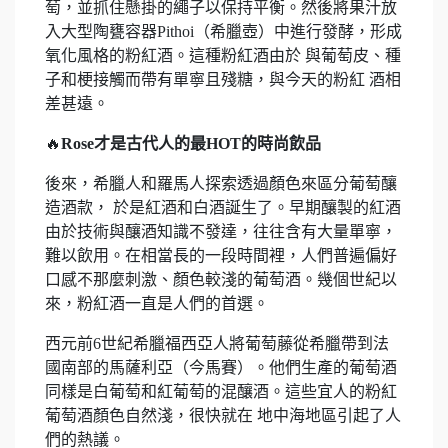
萄，並抓住懸掛的繩子以保持平衡。然後將果汁放
入大型陶甕容器Pithoi（希臘壺）中進行發酵，形成
氧化風格的粉紅酒。這種粉紅酒由於 與葡萄皮、種
子和梗接觸而帶有單寧且殘糖，與今天的粉紅 酒相
差甚遠。
🔥
Rose才是古代人的最HOT的時尚飲品
後來，希臘人和羅馬人探索透過顏色來區分葡萄釀
造酒款， 於是紅酒和白酒誕生了。早期釀製的紅酒
由於技術與釀酒知識不發達，往往含有大量單寧，
難以飲用。在相當長的一段時間裡，人們普遍偏好
口感不那麼刺激、顏色較淺的葡萄酒。幾個世紀以
來，粉紅酒一直是人們的首選。
西元前6世紀希臘福西亞人將葡萄藤從希臘帶到法
國南部的馬薩利亞（今馬賽）。他們生產的葡萄酒
同樣是白葡萄和紅葡萄的混釀酒。這些宜人的粉紅
葡萄酒顏色自然淺，很快就在 地中海地區引起了人
們的熱議。