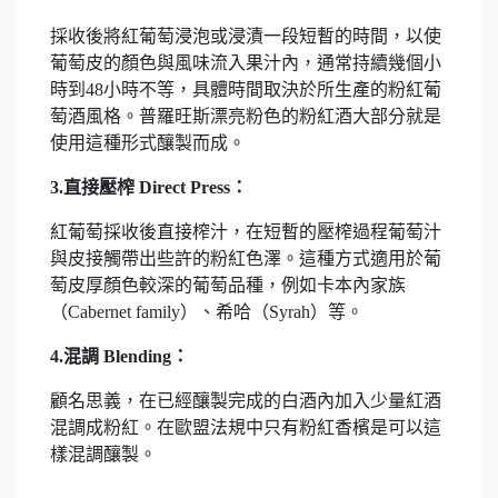
採收後將紅葡萄浸泡或浸漬一段短暫的時間，以使
葡萄皮的顏色與風味流入果汁內，通常持續幾個小
時到48小時不等，具體時間取決於所生產的粉紅葡
萄酒風格。普羅旺斯漂亮粉色的粉紅酒大部分就是
使用這種形式釀製而成。
3.直接壓榨 Direct Press：
紅葡萄採收後直接榨汁，在短暫的壓榨過程葡萄汁
與皮接觸帶出些許的粉紅色澤。這種方式適用於葡
萄皮厚顏色較深的葡萄品種，例如卡本內家族
（Cabernet family）、希哈（Syrah）等。
4.混調 Blending：
顧名思義，在已經釀製完成的白酒內加入少量紅酒
混調成粉紅。在歐盟法規中只有粉紅香檳是可以這
樣混調釀製。